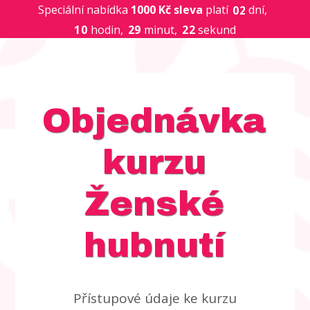
Speciální nabídka
1000 Kč sleva
platí
dní
0
2
1
0
hodin
2
9
minut
2
2
sekund
Objednávka
kurzu
Ženské
hubnutí
Přístupové údaje ke kurzu