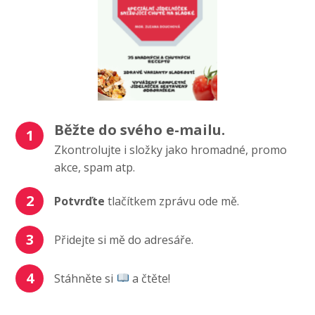
Běžte do svého e-mailu.
1
Zkontrolujte i složky jako hromadné, promo
akce, spam atp.
2
Potvrďte
tlačítkem zprávu ode mě.
3
Přidejte si mě do adresáře.
4
Stáhněte si
a čtěte!