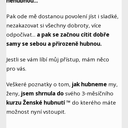
nehubnou...
Pak ode mě dostanou povolení jíst i sladké,
nezakazovat si všechny dobroty, více
odpočívat...
a pak se
začnou cítit dobře
samy se sebou a přirozeně hubnou.
Jestli se vám líbí můj přístup, mám něco
pro vás.
Veškeré poznatky o tom,
jak hubneme
my,
ženy,
jsem shrnula do
svého 3-měsíčního
kurzu Ženské hubnutí ™
do kterého máte
možnost nyní vstoupit.