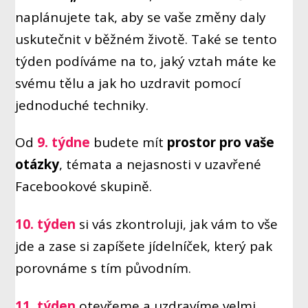
naplánujete tak, aby se vaše změny daly
uskutečnit v běžném životě. Také se tento
týden podíváme na to, jaký vztah máte ke
svému tělu a jak ho uzdravit pomocí
jednoduché techniky.
Od
9. týdne
budete mít
prostor pro vaše
otázky
, témata a nejasnosti v uzavřené
Facebookové skupině.
10. týden
si vás zkontroluji, jak vám to vše
jde a zase si zapíšete jídelníček, který pak
porovnáme s tím původním.
11. týden
otevřeme a uzdravíme velmi