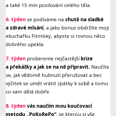
a také 15 min posilování celého těla.
6. týden
se podíváme na
chutě na sladké
a zdravé mlsání
, a jako bonus obdržíte moji
ekuchařku Fitmlsky, abyste si rovnou něco
dobrého upekla.
7. týden
probereme nejčastější
krize
a překážky a jak se na ně připravit.
Naučíte
se, jak vědomě hubnutí přerušovat a bez
výčitek se umět vrátit zpátky k sobě a tomu
co vám dělá dobře.
8. týden
vás naučím mou koučovací
metodu „PoKoRePo“
, se kterou si vše