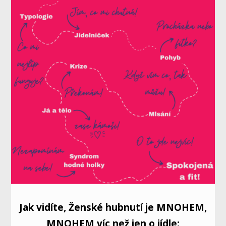
Jak vidíte, Ženské hubnutí je MNOHEM,
MNOHEM víc než jen o jídle: