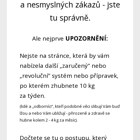
a nesmyslných zákazů - jste
tu správně.
Ale nejprve
UPOZORNĚNÍ:
Nejste na stránce, která by vám
nabízela další „zaručený“ nebo
„revoluční“ systém nebo přípravek,
po kterém zhubnete 10 kg
za týden.
(lidé a „odborníci“, kteří podobné věci slibují Vám buď
lžou a nebo Vám ubližují - přirozeně a zdravě se
hubne kolem 2 - 4 kg za měsíc).
Dočtete se tu o postupu, který