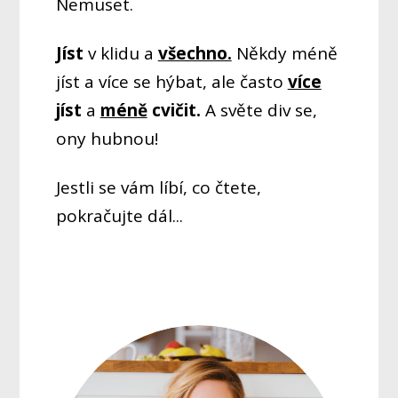
Nemuset.
Jíst
v klidu a
všechno.
Někdy méně
jíst a více se hýbat, ale často
více
jíst
a
méně
cvičit.
A světe div se,
ony hubnou!
Jestli se vám líbí, co čtete,
pokračujte dál...