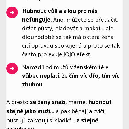
Hubnout vůlí a silou pro nás
nefunguje.
Ano, můžete se přetlačit,
držet půsty, hladovět a makat... ale
dlouhodobě se tak málokterá žena
cítí opravdu spokojená a proto se tak
často projevuje JOJO efekt.
Narozdíl od mužů v ženském těle
vůbec neplatí
, že
čím víc dřu, tím víc
zhubnu.
A přesto
se ženy snaží
, marně,
hubnout
stejně jako muži...
a pak běhají a cvičí,
půstují, zakazují si sladké...
a stejně