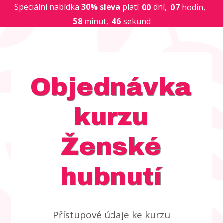
Speciální nabídka
30% sleva
platí
dní
0
7
hodin
0
0
5
8
minut
4
sekund
6
Objednávka
kurzu
Ženské
hubnutí
Přístupové údaje ke kurzu