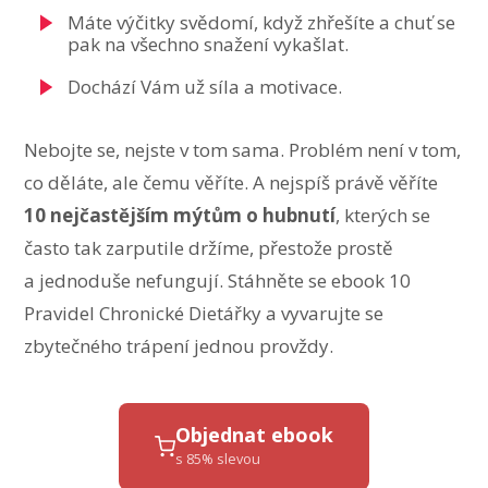
Máte výčitky svědomí, když zhřešíte a chuť se
pak na všechno snažení vykašlat.
Dochází Vám už síla a motivace.
Nebojte se, nejste v tom sama. Problém není v tom,
co děláte, ale čemu věříte. A nejspíš právě věříte
10 nejčastějším mýtům o hubnutí
, kterých se
často tak zarputile držíme, přestože prostě
a jednoduše nefungují. Stáhněte se ebook 10
Pravidel Chronické Dietářky a vyvarujte se
zbytečného trápení jednou provždy.
Objednat ebook
s 85% slevou