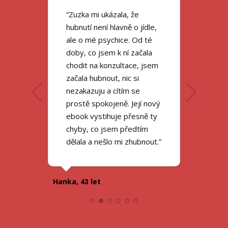
“Zuzka mi ukázala, že
hubnutí není hlavně o jídle,
ale o mé psychice. Od té
doby, co jsem k ní začala
chodit na konzultace, jsem
začala hubnout, nic si
nezakazuju a cítím se
prostě spokojeně. Její nový
Jiří, 38 let
ebook vystihuje přesně ty
chyby, co jsem předtím
Pavlína, 26 let
dělala a nešlo mi zhubnout.”
Vlaďka, 34 let
Věra, 65 let
Nikola, 44 let
Hanka, 43 let