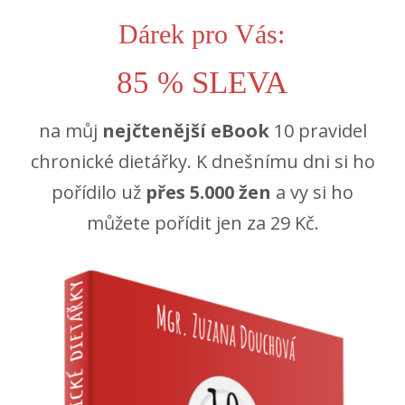
Dárek pro Vás:
85 % SLEVA
na můj
nejčtenější eBook
10 pravidel
chronické dietářky. K dnešnímu dni si ho
pořídilo už
přes 5.000 žen
a vy si ho
můžete pořídit jen za 29 Kč.