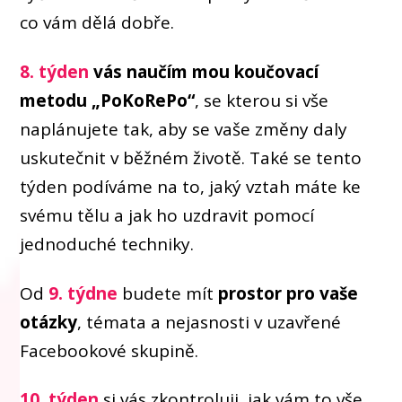
co vám dělá dobře.
8. týden
vás naučím mou koučovací
metodu „PoKoRePo“
, se kterou si vše
naplánujete tak, aby se vaše změny daly
uskutečnit v běžném životě. Také se tento
týden podíváme na to, jaký vztah máte ke
svému tělu a jak ho uzdravit pomocí
jednoduché techniky.
Od
9. týdne
budete mít
prostor pro vaše
otázky
, témata a nejasnosti v uzavřené
Facebookové skupině.
10. týden
si vás zkontroluji, jak vám to vše