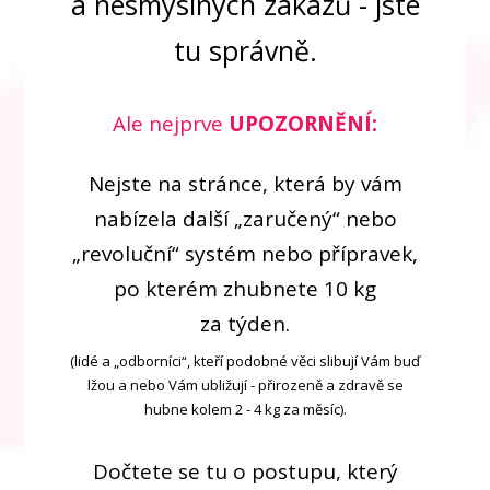
a nesmyslných zákazů - jste
tu správně.
Ale nejprve
UPOZORNĚNÍ:
Nejste na stránce, která by vám
nabízela další „zaručený“ nebo
„revoluční“ systém nebo přípravek,
po kterém zhubnete 10 kg
za týden.
(lidé a „odborníci“, kteří podobné věci slibují Vám buď
lžou a nebo Vám ubližují - přirozeně a zdravě se
hubne kolem 2 - 4 kg za měsíc).
Dočtete se tu o postupu, který