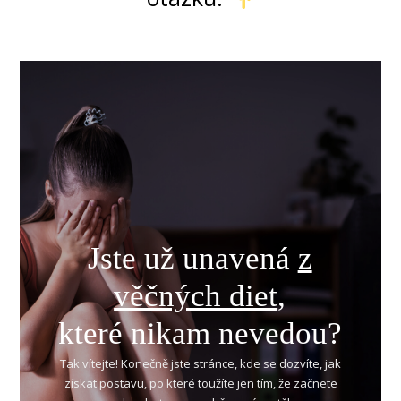
Jste už unavená
z
věčných diet
,
které nikam nevedou?
Tak vítejte! Konečně jste stránce, kde se dozvíte, jak
získat postavu, po které toužíte jen tím, že začnete