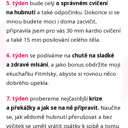
5. týden
bude celý
o správném cvičení
na hubnutí
a také odpočinku. Dokonce si se
mnou budete moci i doma zacvičit,
připravila jsem pro vás 30 min kardio cvičení
a také 15 min posilování celého těla.
6. týden
se podíváme na
chutě na sladké
a zdravé mlsání
, a jako bonus obdržíte moji
ekuchařku Fitmlsky, abyste si rovnou něco
dobrého upekla.
7. týden
probereme nejčastější
krize
a překážky a jak se na ně připravit.
Naučíte
se, jak vědomě hubnutí přerušovat a bez
výčitek se umět vrátit zpátky k sobě a tomu