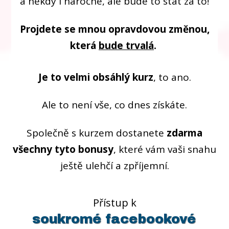
a někdy i náročné, ale bude to stát za to!
Projdete se mnou opravdovou změnou,
která
bude trvalá
.
Je to velmi obsáhlý kurz
, to ano.
Ale to není vše, co dnes získáte.
Společně s kurzem dostanete
zdarma
všechny tyto bonusy
, které vám vaši snahu
ještě ulehčí a zpříjemní.
Přístup k
soukromé facebookové