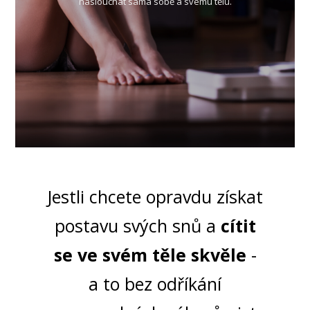
naslouchat sama sobě a svému tělu.
Jestli chcete opravdu získat
postavu svých snů a
cítit
se ve svém těle skvěle
-
a to bez odříkání