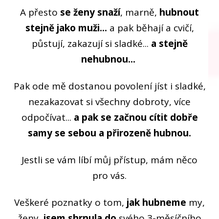
A přesto
se ženy snaží
, marně,
hubnout
stejně jako muži...
a pak běhají a cvičí,
půstují, zakazují si sladké...
a stejně
nehubnou...
Pak ode mě dostanou povolení jíst i sladké,
nezakazovat si všechny dobroty, více
odpočívat...
a pak se
začnou cítit dobře
samy se sebou a přirozeně hubnou.
Jestli se vám líbí můj přístup, mám něco
pro vás.
Veškeré poznatky o tom,
jak hubneme
my,
ženy,
jsem shrnula do
svého 3-měsíčního