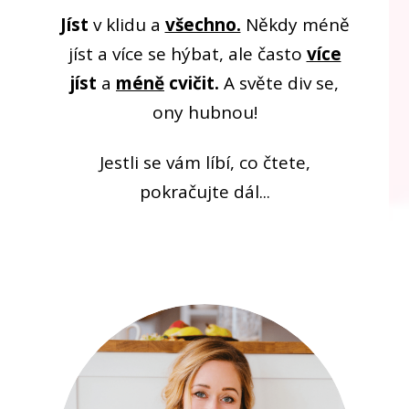
Jíst
v klidu a
všechno.
Někdy méně
jíst a více se hýbat, ale často
více
jíst
a
méně
cvičit.
A světe div se,
ony hubnou!
Jestli se vám líbí, co čtete,
pokračujte dál...