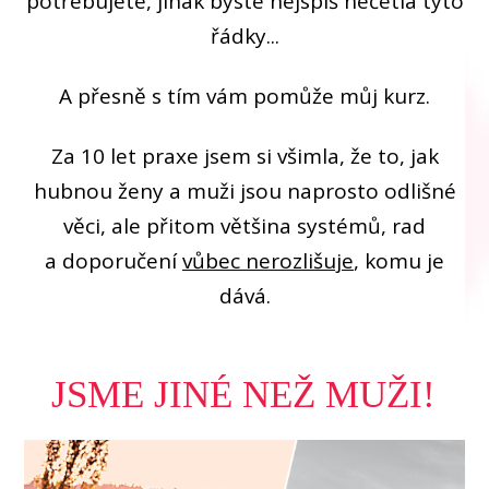
potřebujete, jinak byste nejspíš nečetla tyto
řádky...
A přesně s tím vám pomůže můj kurz.
Za 10 let praxe jsem si všimla, že to, jak
hubnou ženy a muži jsou naprosto odlišné
věci, ale přitom většina systémů, rad
a doporučení
vůbec nerozlišuje
, komu je
dává.
JSME JINÉ NEŽ MUŽI!