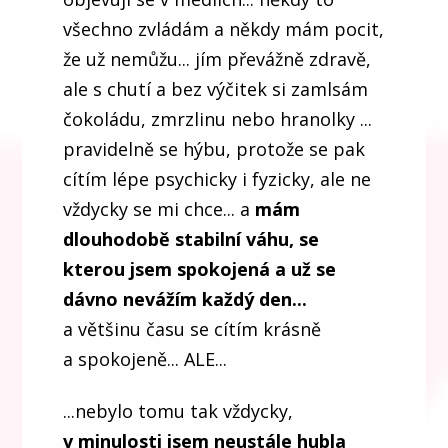
všechno zvládám a někdy mám pocit,
že už nemůžu... jím převážně zdravě,
ale s chutí a bez výčitek si zamlsám
čokoládu, zmrzlinu nebo hranolky ...
pravidelně se hýbu, protože se pak
cítím lépe psychicky i fyzicky, ale ne
vždycky se mi chce... a
m
ám
dlouhodobě stabilní váhu, se
kterou jsem spokojená a už se
dávno nevážím každý den...
a většinu času se cítím krásně
a spokojeně... ALE...
...nebylo tomu tak vždycky,
v minulosti jsem neustále hubla