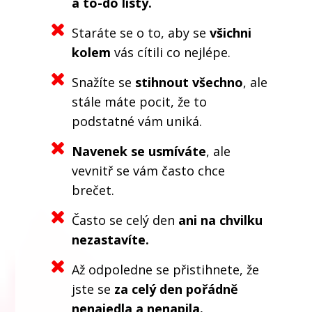
a to-do listy.
Staráte se o to, aby se
všichni
kolem
vás cítili co nejlépe.
Snažíte se
stihnout všechno
, ale
stále máte pocit, že to
podstatné vám uniká.
Navenek se usmíváte
, ale
vevnitř se vám často chce
brečet.
Často se celý den
ani na chvilku
nezastavíte.
Až odpoledne se přistihnete, že
jste se
za celý den pořádně
nenajedla a nenapila.