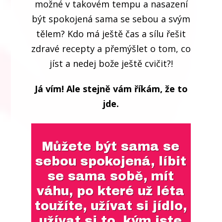
možné v takovém tempu a nasazení
být spokojená sama se sebou a svým
tělem? Kdo má ještě čas a sílu řešit
zdravé recepty a přemýšlet o tom, co
jíst a nedej bože ještě cvičit?!
Já vím! Ale stejně vám říkám, že to
jde.
Můžete být sama se
sebou spokojená, líbit
se sama sobě, mít
váhu, po které už léta
toužíte, užívat si jídlo,
užívat si to, kým jste