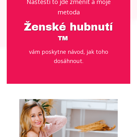
Naštěstí to jde změnit a moje
metoda
Ženské hubnutí
™
vám poskytne návod, jak toho
dosáhnout.