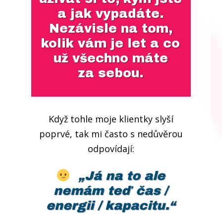
a jak vypadáte.
Nezávisle na tom,
kolik vám je let a co
už všechno máte
za sebou.
Když tohle moje klientky slyší
poprvé, tak mi často s nedůvěrou
odpovídají:
„Já na to ale
nemám teď čas /
energii / kapacitu.
“