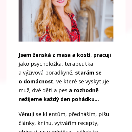
Jsem ženská z masa a kostí
,
pracuji
jako psycholožka, terapeutka
a výživová poradkyně,
starám se
o domácnost
, ve které se vyskytuje
muž, dvě děti a pes
a rozhodně
nežijeme každý den pohádku...
Věnuji se klientům, přednáším, píšu
články, knihu, vytvářím recepty,
objevuji se v médiích... někdy to