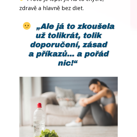
zdravě a hlavně bez diet.
„Ale já to zkoušela
už tolikrát, tolik
doporučení, zásad
a příkazů... a pořád
nic!“