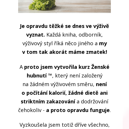
Je opravdu těžké
se dnes ve výživě
vyznat.
Každá kniha, odborník,
výživový styl říká něco jiného a
my
v tom tak akorát máme zmatek!
A
proto jsem vytvořila kurz Ženské
hubnutí ™
, který není založený
na žádném výživovém směru,
není
o počítání kalorií, žádné dietě ani
striktním zakazování
a dodržování
čehokoliv -
a proto opravdu funguje
.
Vyzkoušela jsem totiž dříve všechno,