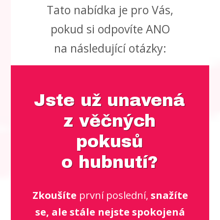
Tato nabídka je pro Vás,
pokud si odpovíte ANO
na následující otázky:
Jste už unavená
z věčných
pokusů
o hubnutí?
Zkoušíte
první poslední,
snažíte
se, ale stále nejste spokojená