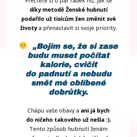
Přečtěte si o pár řádek níž, jak se
díky metodě Ženské hubnutí
podařilo už tisícům žen změnit své
životy
a přenastavit si svoje priority.
„Bojím se, že si zase
budu muset počítat
kalorie, cvičit
do padnutí a nebudu
smět mé oblíbené
dobrůtky.
Chápu vaše obavy a
ani já bych
do ničeho takového už nešla :).
Tento způsob hubnutí ženám