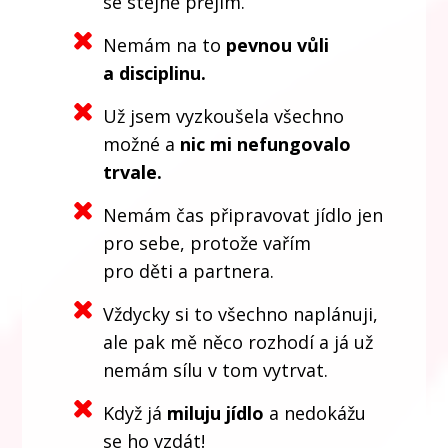
se stejně přejím.
Nemám na to
pevnou vůli
a disciplinu.
Už jsem vyzkoušela všechno
možné a
nic mi nefungovalo
trvale.
Nemám čas připravovat jídlo jen
pro sebe, protože vařím
pro děti a partnera.
Vždycky si to všechno naplánuji,
ale pak mě něco rozhodí a já už
nemám sílu v tom vytrvat.
Když já
miluju jídlo
a nedokážu
se ho vzdát!