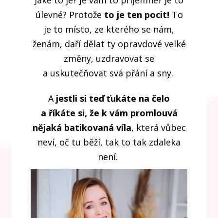
Jaké to je? Je vám to příjemné? Je to
úlevné? Protože
to je ten pocit!
To
je to místo, ze kterého se nám,
ženám, daří dělat ty opravdové velké
změny, uzdravovat se
a uskutečňovat svá přání a sny.
A
jestli si teď ťukáte na čelo
a říkáte si, že k vám promlouvá
nějaká batikovaná víla
, která vůbec
neví, oč tu běží, tak to tak zdaleka
není.