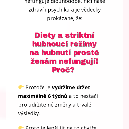
nefunguje dlouhodobě, ničí naše
zdraví i psychiku a je vědecky
prokázané, že:
Diety a striktní
hubnoucí režimy
na hubnutí prostě
ženám nefungují!
Proč?
Protože je
vydržíme držet
maximálně 6 týdnů
a to nestačí
pro udržitelné změny a trvalé
výsledky.
Proto je lepší jít na to chytře,