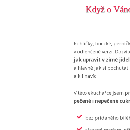
Když o Vánoc
Rohlíčky, linecké, perníč
v odlehčené verzi. Dozvít
jak upravit v zimě jíde
a hlavně jak si pochutat
a kil navíc.
V této ekuchařce jsem p
pečené i nepečené cuk
bez přidaného bílé
slazené medem, př