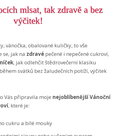
ích mlsat, tak zdravě a bez
výčitek!
ky, vánočka, obalované kuličky, to vše
e se, jak na
zdravé
pečené i nepečené cukroví,
lníček
, jak odlehčit štědrovečerní klasiku
 během svátků bez žaludečních potíží, výčitek
ro Vás připravila moje
nejoblíbenější Vánoční
roví
, které je:
ho cukru a bílé mouky
írodními sirupy nebo sušeným ovocem