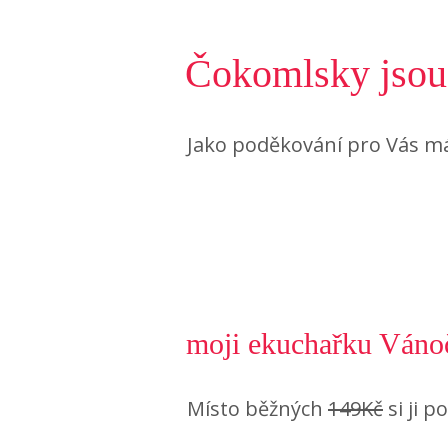
Čokomlsky jsou 
Jako poděkování pro Vás m
moji ekuchařku Vánoč
Místo běžných
149Kč
si ji p