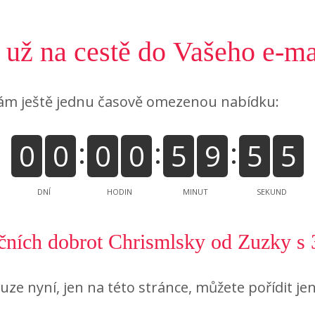
už na cestě do Vašeho e-ma
ám ještě jednu časově omezenou nabídku:
0
0
0
0
5
9
5
4
DNÍ
HODIN
MINUT
SEKUND
ních dobrot Chrismlsky od Zuzky s 
ouze nyní, jen na této stránce, můžete pořídit je