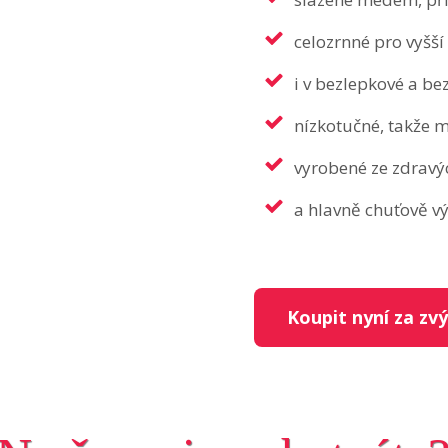
celozrnné pro vyšší
i v bezlepkové a be
nízkotučné, takže m
vyrobené ze zdravýc
a hlavně chuťově v
Koupit nyní za zv