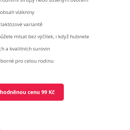
 obsah vlákniny
zlaktózové variantě
ůžete mlsat bez výčitek, i když hubnete
h a kvalitních surovin
ýborné pro celou rodinu
ýhodněnou cenu 99 Kč