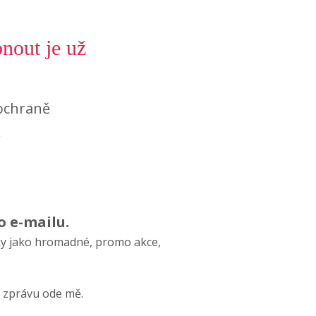
nout je už
ochraně
.
o e-mailu.
žky jako hromadné, promo akce,
 zprávu ode mě.