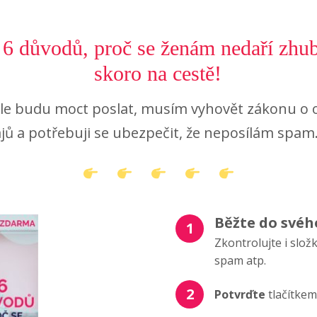
 6 důvodů, proč se ženám nedaří zhub
skoro na cestě!
le budu moct poslat, musím vyhovět zákonu o 
jů a potřebuji se ubezpečit, že neposílám spam
Běžte do svéh
1
Zkontrolujte i slo
spam atp.
2
Potvrďte
tlačítkem