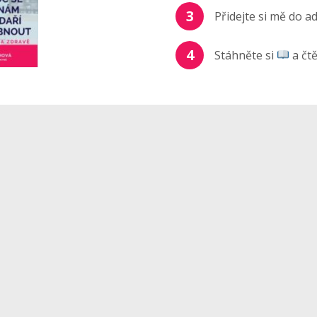
3
Přidejte si mě do a
4
Stáhněte si
a čtě